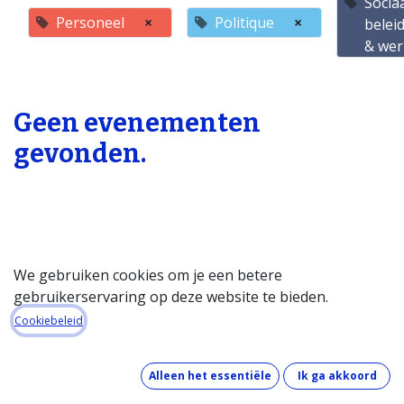
Socia
Personeel
×
Politique
×
belei
& wer
Geen evenementen
gevonden.
We gebruiken cookies om je een betere
gebruikerservaring op deze website te bieden.
Startpagina
Cookiebeleid
Over de databank
Wat kost de databank?
Alleen het essentiële
Ik ga akkoord
Hoe werkt de databank?