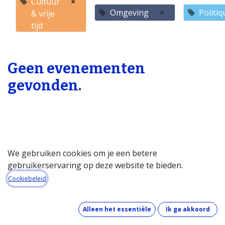
Cultuur
×
Omgeving
×
Politiq
& vrije
tijd
Geen evenementen
gevonden.
We gebruiken cookies om je een betere
gebruikerservaring op deze website te bieden.
Startpagina
Cookiebeleid
Over de databank
Wat kost de databank?
Alleen het essentiële
Ik ga akkoord
Hoe werkt de databank?