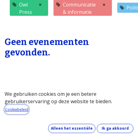
Owl
×
Communicatie
×
Poli
Press
& informatie
Geen evenementen
gevonden.
We gebruiken cookies om je een betere
gebruikerservaring op deze website te bieden.
Startpagina
Cookiebeleid
Over de databank
Wat kost de databank?
Alleen het essentiële
Ik ga akkoord
Hoe werkt de databank?