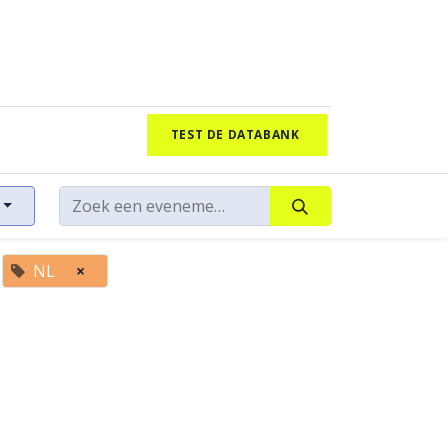
TEST DE DATABANK
NL
×