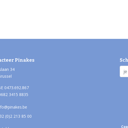
acteer Pinakes
Sch
slaan 34
Brussel
E 0473.692.867
0682 3415 8835
nfo@pinakes.be
32 (0)2 213 85 00
Cop