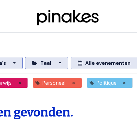
ome
Over de databank
Naar de databank
a's
Taal
Alle evenementen
rwijs
×
Personeel
×
Politique
×
n gevonden.