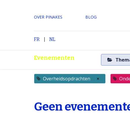
OVER PINAKES
​BLOG
|
H
FR
NL
Evenementen
Them
Overheidsopdrachten
×
Onde
Geen evenemente