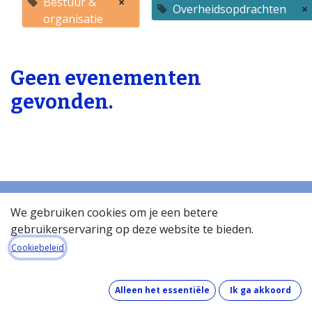
Bestuur &
×
Overheidsopdrachten
×
organisatie
Geen evenementen
gevonden.
We gebruiken cookies om je een betere
gebruikerservaring op deze website te bieden.
Startpagina
Over de databank
Cookiebeleid
Wat kost de databank?
Hoe werkt de databank?
Alleen het essentiële
Ik ga akkoord
Wat zit er in de databank?