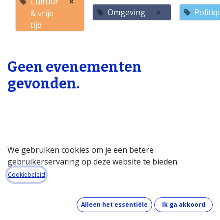
Cultuur
×
Omgeving
×
Politiq
& vrije
tijd
Geen evenementen
gevonden.
We gebruiken cookies om je een betere
gebruikerservaring op deze website te bieden.
Startpagina
Cookiebeleid
Over de databank
Wat kost de databank?
Alleen het essentiële
Ik ga akkoord
Hoe werkt de databank?