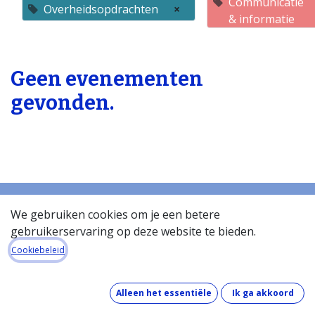
Communicatie
Overheidsopdrachten
×
& informatie
Geen evenementen
gevonden.
We gebruiken cookies om je een betere
gebruikerservaring op deze website te bieden.
Startpagina
Over de databank
Cookiebeleid
Wat kost de databank?
Hoe werkt de databank?
Alleen het essentiële
Ik ga akkoord
Wat zit er in de databank?