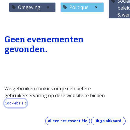
Socia
Omgeving
×
Politique
×
belei
& we
Geen evenementen
gevonden.
We gebruiken cookies om je een betere
gebruikerservaring op deze website te bieden.
Startpagina
Cookiebeleid
Over de databank
Wat kost de databank?
Alleen het essentiële
Ik ga akkoord
Hoe werkt de databank?