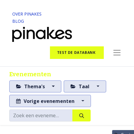
OVER PINAKES
BLOG
TEST DE DATABANK
Evenementen
Thema's
Taal
Vorige evenementen