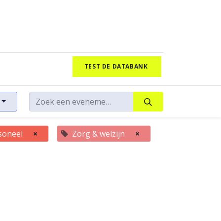
TEST DE DATABANK
soneel
×
Zorg & welzijn
×