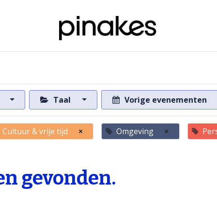
ome
Over de databank
Naar de databank
s
Taal
Vorige evenementen
Cultuur & vrije tijd
×
Omgeving
×
Per
n gevonden.