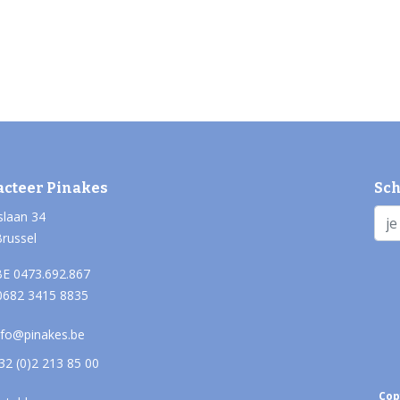
acteer Pinakes
Sch
slaan 34
Brussel
E 0473.692.867
0682 3415 8835
nfo@pinakes.be
32 (0)2 213 85 00
Cop