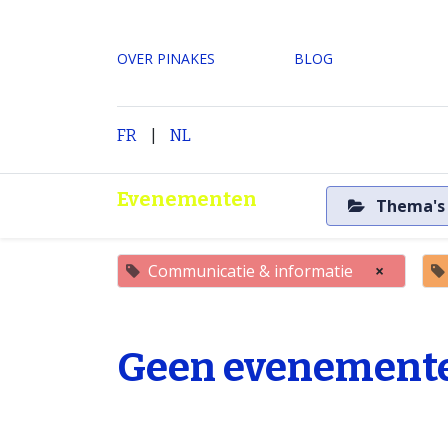
OVER PINAKES
​BLOG
|
H
FR
NL
Evenementen
Thema'
Communicatie & informatie
×
Geen evenemente