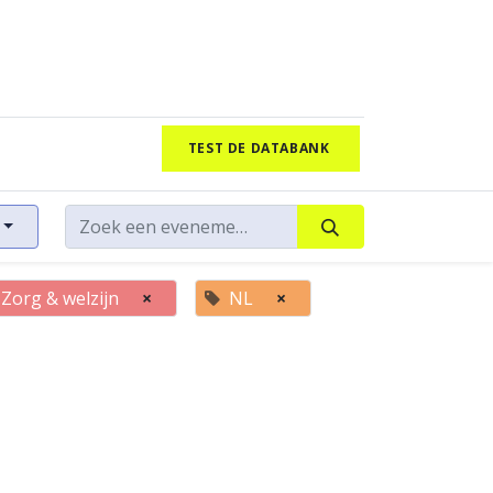
TEST DE DATABANK
Zorg & welzijn
×
NL
×