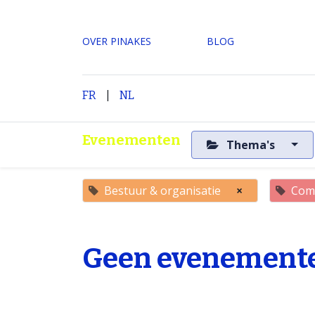
OVER PINAKES
​BLOG
|
H
FR
NL
Evenementen
Thema's
Bestuur & organisatie
×
Comm
Geen evenemente