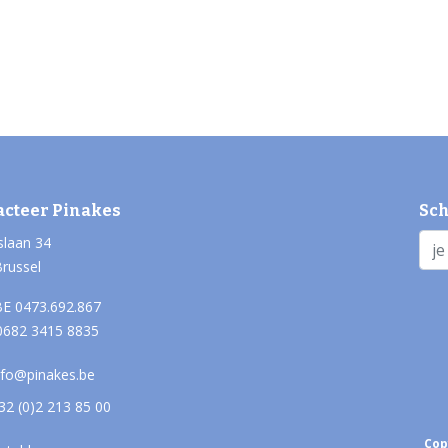
acteer Pinakes
Sch
slaan 34
Brussel
E 0473.692.867
0682 3415 8835
nfo@pinakes.be
32 (0)2 213 85 00
Cop