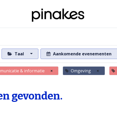
ome
Over de databank
Naar de databank
Taal
Aankomende evenementen
unicatie & informatie
×
Omgeving
×
n gevonden.