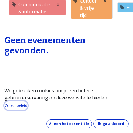
Cultuur
×
Communicatie
×
Po
& vrije
& informatie
tijd
Geen evenementen
gevonden.
We gebruiken cookies om je een betere
gebruikerservaring op deze website te bieden.
Startpagina
Cookiebeleid
Over de databank
Wat kost de databank?
Alleen het essentiële
Ik ga akkoord
Hoe werkt de databank?