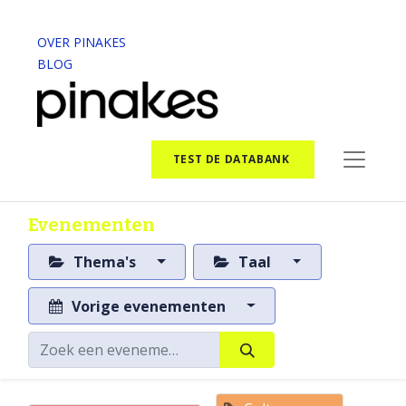
OVER PINAKES
BLOG
TEST DE DATABANK
Evenementen
Thema's
Taal
Vorige evenementen