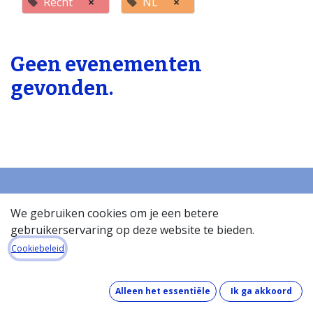
Recht
×
NL
×
Geen evenementen
gevonden.
We gebruiken cookies om je een betere
Startpagina
gebruikerservaring op deze website te bieden.
Over de databank
Cookiebeleid
Wat kost de databank?
Hoe werkt de databank?
Wat zit er in de databank?
Alleen het essentiële
Ik ga akkoord
Hoe houden we onze gegevens up-to-date?