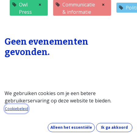
Owl
×
Communicatie
×
Poli
Press
& informatie
Geen evenementen
gevonden.
We gebruiken cookies om je een betere
gebruikerservaring op deze website te bieden.
Startpagina
Cookiebeleid
Over de databank
Wat kost de databank?
Alleen het essentiële
Ik ga akkoord
Hoe werkt de databank?