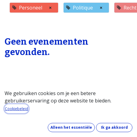
Personeel
×
Politique
×
Recht
Geen evenementen
gevonden.
We gebruiken cookies om je een betere
gebruikerservaring op deze website te bieden.
Startpagina
Cookiebeleid
Over de databank
Wat kost de databank?
Alleen het essentiële
Ik ga akkoord
Hoe werkt de databank?