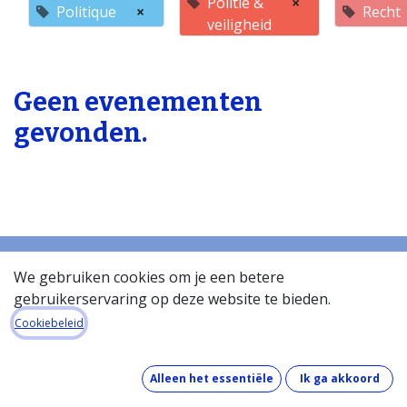
Politie &
×
Politique
×
Recht
veiligheid
Geen evenementen
gevonden.
We gebruiken cookies om je een betere
gebruikerservaring op deze website te bieden.
Startpagina
Over de databank
Cookiebeleid
Wat kost de databank?
Hoe werkt de databank?
Alleen het essentiële
Ik ga akkoord
Wat zit er in de databank?