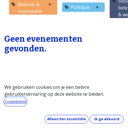
Soci
Bestuur &
×
Politique
×
bele
organisatie
& w
Geen evenementen
gevonden.
We gebruiken cookies om je een betere
gebruikerservaring op deze website te bieden.
Startpagina
Cookiebeleid
Over de databank
Wat kost de databank?
Alleen het essentiële
Ik ga akkoord
Hoe werkt de databank?