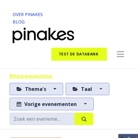
OVER PINAKES
BLOG
TEST DE DATABANK
Evenementen
Thema's
Taal
Vorige evenementen