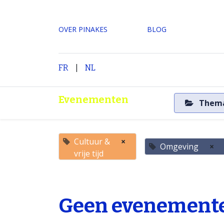
OVER PINAKES
​BLOG
|
H
FR
NL
Evenementen
Them
Cultuur &
×
Omgeving
×
vrije tijd
Geen evenemente