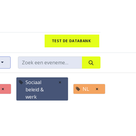
TEST DE DATABANK
Sociaal
×
×
NL
×
beleid &
werk