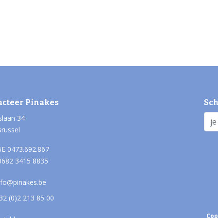
acteer Pinakes
Sch
slaan 34
Brussel
E 0473.692.867
0682 3415 8835
nfo@pinakes.be
32 (0)2 213 85 00
Cop