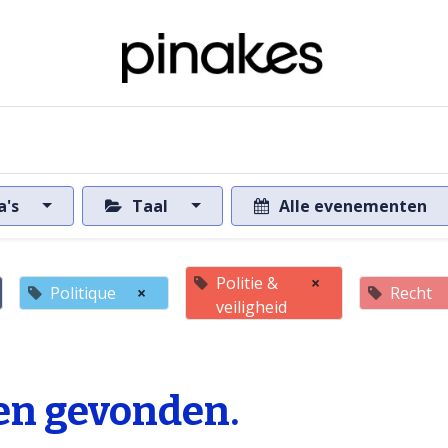
ome
Over de databank
Naar de databank
a's
Taal
Alle evenementen
Politie &
×
Politique
×
Recht
veiligheid
n gevonden.