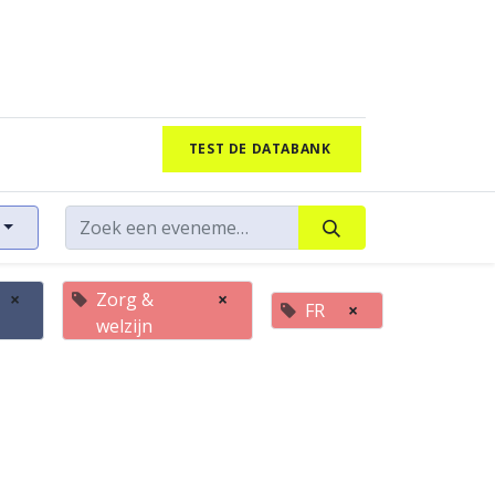
TEST DE DATABANK
×
Zorg &
×
FR
×
welzijn