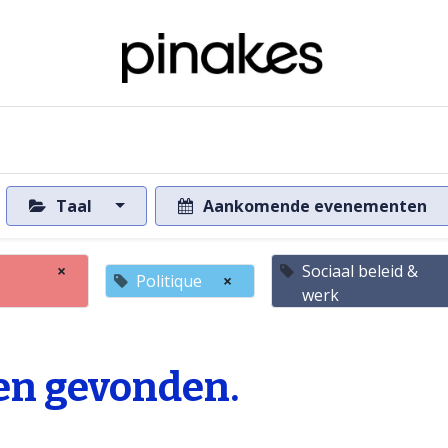
ome
Over de databank
Naar de databank
Taal
Aankomende evenementen
×
Sociaal beleid &
Politique
×
werk
n gevonden.