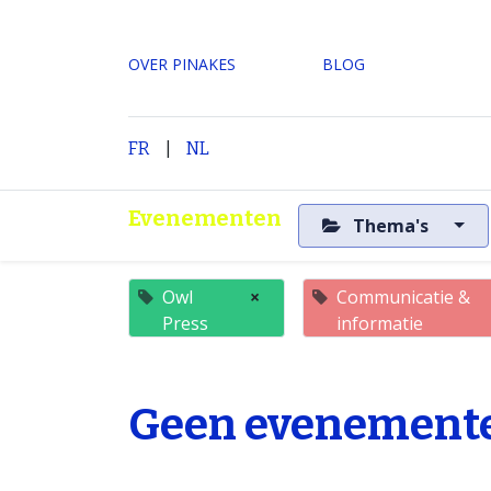
OVER PINAKES
​BLOG
|
H
FR
NL
Evenementen
Thema's
Owl
×
Communicatie &
Press
informatie
Geen evenemente