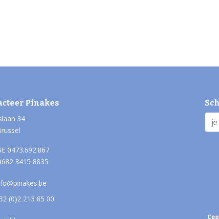
acteer Pinakes
Sch
slaan 34
Brussel
E 0473.692.867
0682 3415 8835
nfo@pinakes.be
32 (0)2 213 85 00
Cop