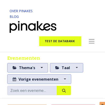
OVER PINAKES
BLOG
TEST DE DATABANK
Evenementen
Thema's
Taal
Vorige evenementen