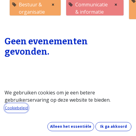
Bestuur &
×
Communicatie
×
organisatie
& informatie
Geen evenementen
gevonden.
We gebruiken cookies om je een betere
gebruikerservaring op deze website te bieden.
Startpagina
Cookiebeleid
Over de databank
Wat kost de databank?
Alleen het essentiële
Ik ga akkoord
Hoe werkt de databank?