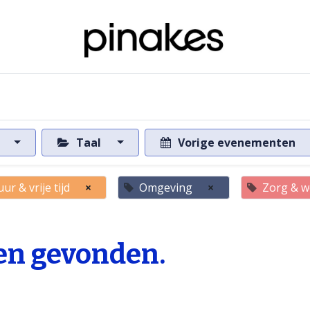
ome
Over de databank
Naar de databank
s
Taal
Vorige evenementen
ur & vrije tijd
×
Omgeving
×
Zorg & we
n gevonden.