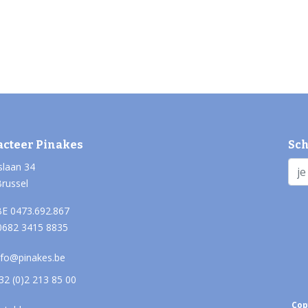
acteer Pinakes
Sch
slaan 34
Brussel
E 0473.692.867
0682 3415 8835
nfo@pinakes.be
32 (0)2 213 85 00
Cop