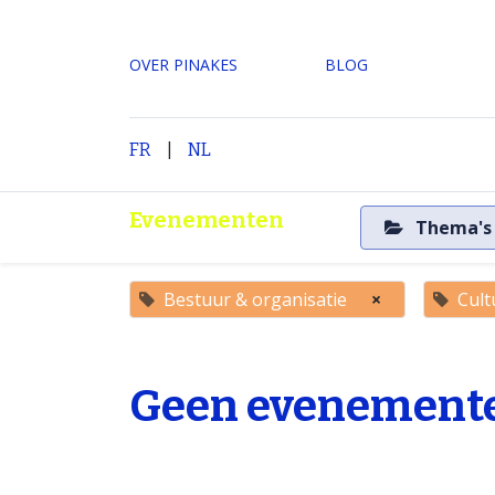
OVER PINAKES
​BLOG
|
H
FR
NL
Evenementen
Thema'
Bestuur & organisatie
×
Cultu
Geen evenemente