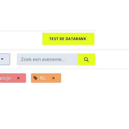
TEST DE DATABANK
lzijn
×
NL
×