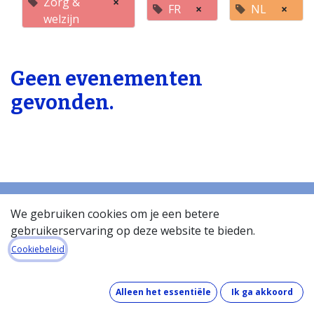
Zorg &
×
FR
×
NL
×
welzijn
Geen evenementen
gevonden.
We gebruiken cookies om je een betere
gebruikerservaring op deze website te bieden.
Startpagina
Over de databank
Cookiebeleid
Wat kost de databank?
Hoe werkt de databank?
Alleen het essentiële
Ik ga akkoord
Wat zit er in de databank?