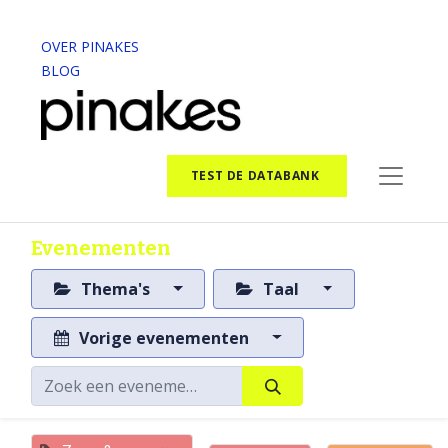
OVER PINAKES
BLOG
TEST DE DATABANK
Evenementen
Thema's
Taal
Vorige evenementen