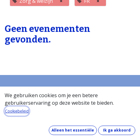
Zorg & welzijn
×
FR
×
Geen evenementen
gevonden.
We gebruiken cookies om je een betere
Startpagina
gebruikerservaring op deze website te bieden.
Over de databank
Cookiebeleid
Wat kost de databank?
Hoe werkt de databank?
Wat zit er in de databank?
Alleen het essentiële
Ik ga akkoord
Hoe houden we onze gegevens up-to-date?