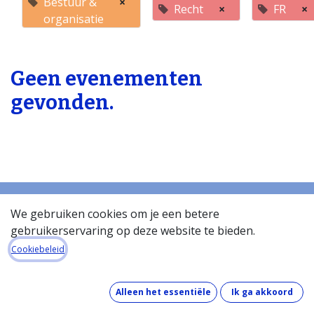
Bestuur &
×
Recht
×
FR
×
organisatie
Geen evenementen
gevonden.
We gebruiken cookies om je een betere
gebruikerservaring op deze website te bieden.
Startpagina
Over de databank
Cookiebeleid
Wat kost de databank?
Hoe werkt de databank?
Alleen het essentiële
Ik ga akkoord
Wat zit er in de databank?