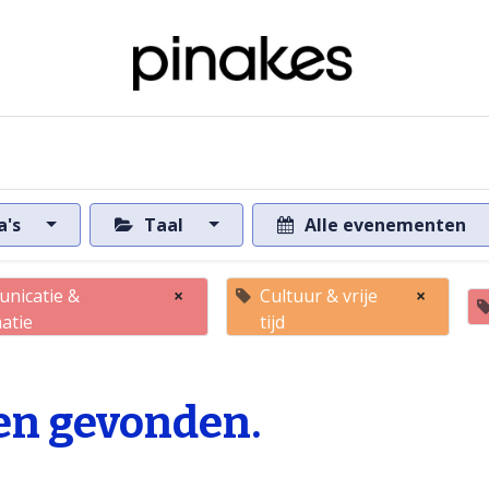
ome
Over de databank
Naar de databank
a's
Taal
Alle evenementen
nicatie &
×
Cultuur & vrije
×
atie
tijd
n gevonden.