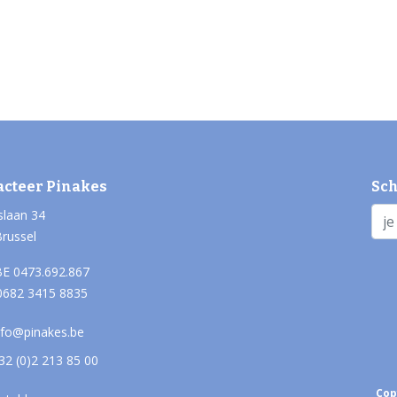
acteer Pinakes
Sch
slaan 34
Brussel
E 0473.692.867
0682 3415 8835
nfo@pinakes.be
32 (0)2 213 85 00
Cop