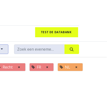
TEST DE DATABANK
Recht
×
FR
×
NL
×