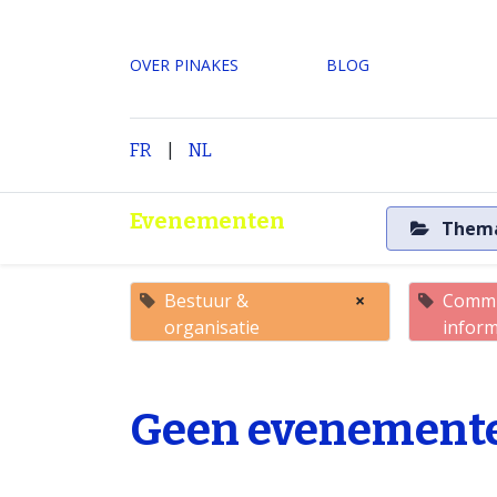
OVER PINAKES
​BLOG
|
H
FR
NL
Evenementen
Them
Bestuur &
×
Commu
organisatie
inform
Geen evenemente