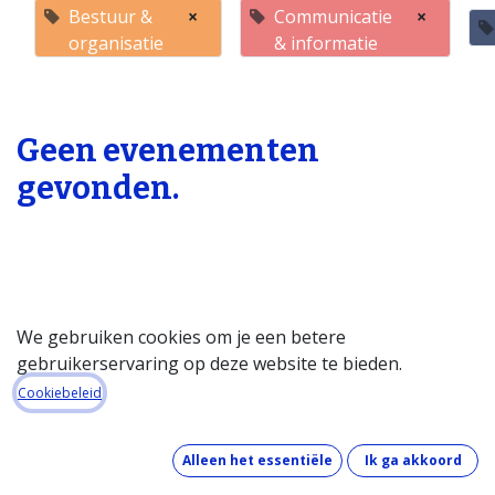
Bestuur &
×
Communicatie
×
organisatie
& informatie
Geen evenementen
gevonden.
We gebruiken cookies om je een betere
gebruikerservaring op deze website te bieden.
Startpagina
Cookiebeleid
Over de databank
Wat kost de databank?
Alleen het essentiële
Ik ga akkoord
Hoe werkt de databank?