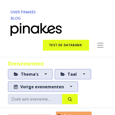
OVER PINAKES
BLOG
TEST DE DATABANK
Evenementen
Thema's
Taal
Vorige evenementen