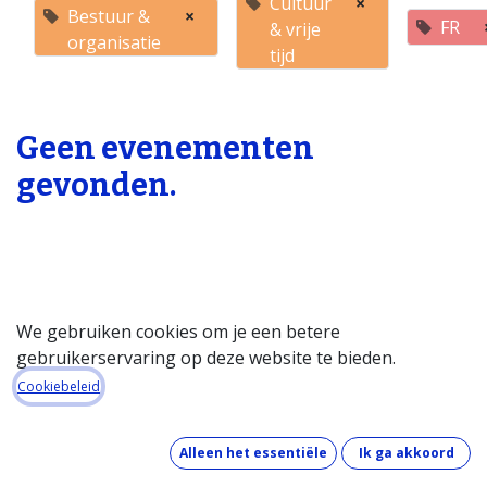
Cultuur
×
Bestuur &
×
FR
& vrije
organisatie
tijd
Geen evenementen
gevonden.
We gebruiken cookies om je een betere
gebruikerservaring op deze website te bieden.
Startpagina
Cookiebeleid
Over de databank
Wat kost de databank?
Alleen het essentiële
Ik ga akkoord
Hoe werkt de databank?