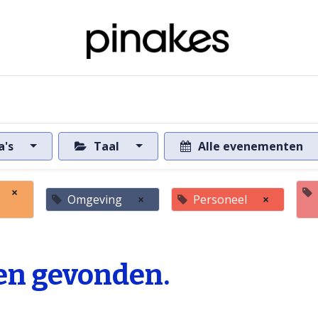
ome
Over de databank
Naar de databank
a's
Taal
Alle evenementen
×
Omgeving
×
Personeel
×
n gevonden.