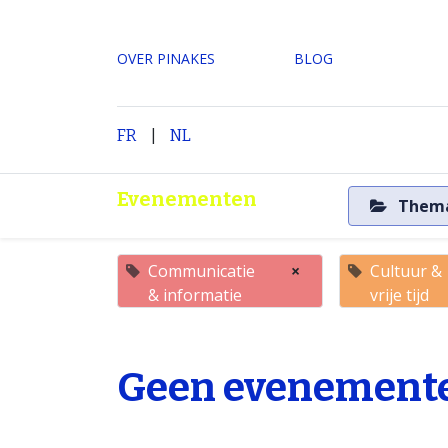
OVER PINAKES
​BLOG
|
H
FR
NL
Evenementen
Them
Communicatie
×
Cultuur &
& informatie
vrije tijd
Geen evenemente