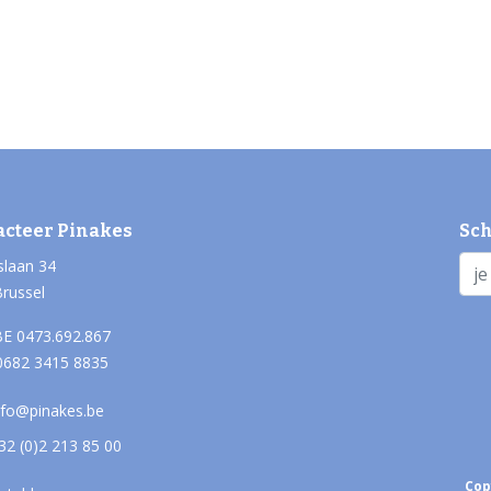
acteer Pinakes
Sch
slaan 34
Brussel
E 0473.692.867
0682 3415 8835
nfo@pinakes.be
32 (0)2 213 85 00
Cop