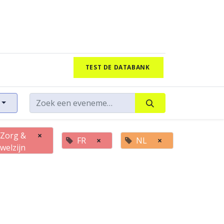
TEST DE DATABANK
Zorg &
×
FR
×
NL
×
welzijn