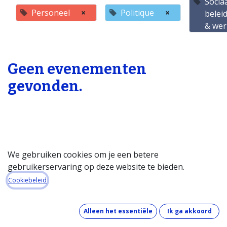
Socia
Personeel
×
Politique
×
belei
& wer
Geen evenementen
gevonden.
We gebruiken cookies om je een betere
gebruikerservaring op deze website te bieden.
Startpagina
Cookiebeleid
Over de databank
Wat kost de databank?
Alleen het essentiële
Ik ga akkoord
Hoe werkt de databank?