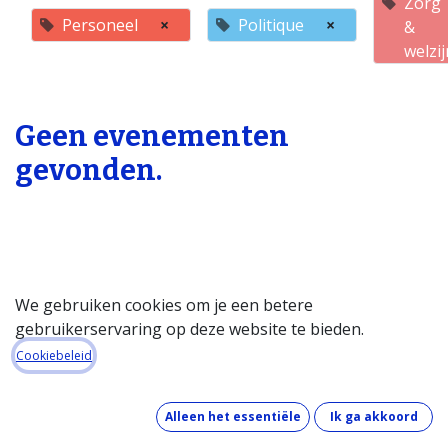
Zorg
Personeel
×
Politique
×
&
welzi
Geen evenementen
gevonden.
We gebruiken cookies om je een betere
gebruikerservaring op deze website te bieden.
Startpagina
Cookiebeleid
Over de databank
Wat kost de databank?
Alleen het essentiële
Ik ga akkoord
Hoe werkt de databank?