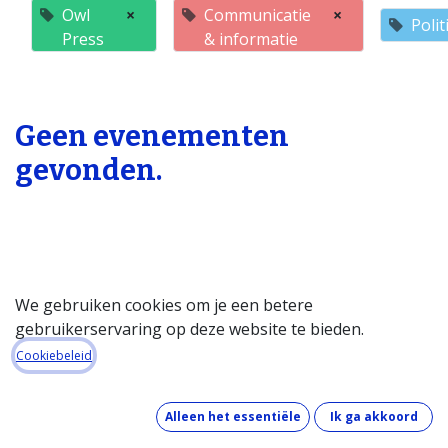
Owl
×
Communicatie
×
Poli
Press
& informatie
Geen evenementen
gevonden.
We gebruiken cookies om je een betere
gebruikerservaring op deze website te bieden.
Startpagina
Cookiebeleid
Over de databank
Wat kost de databank?
Alleen het essentiële
Ik ga akkoord
Hoe werkt de databank?