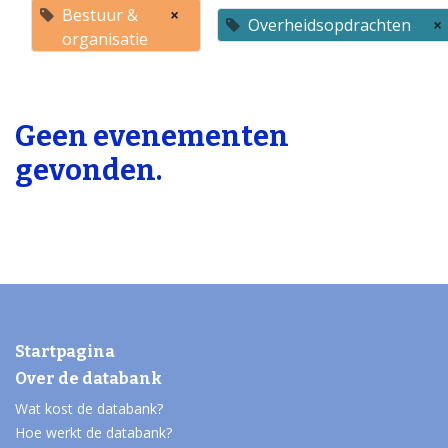
Bestuur &
×
Overheidsopdrachten
×
organisatie
Geen evenementen
gevonden.
Startpagina
Over de databank
Wat kost de databank?
Hoe werkt de databank?