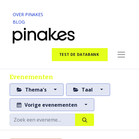
OVER PINAKES
BLOG
TEST DE DATABANK
Evenementen
Thema's
Taal
Vorige evenementen