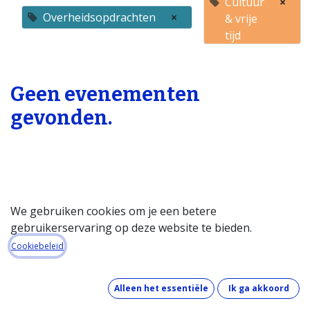
Cultuur
×
Overheidsopdrachten
×
& vrije
tijd
Geen evenementen
gevonden.
We gebruiken cookies om je een betere
gebruikerservaring op deze website te bieden.
Startpagina
Cookiebeleid
Over de databank
Wat kost de databank?
Alleen het essentiële
Ik ga akkoord
Hoe werkt de databank?