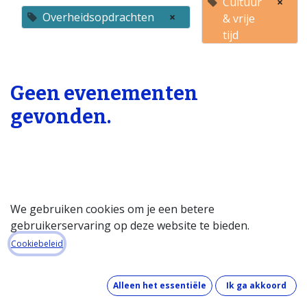
Cultuur
×
Overheidsopdrachten
×
& vrije
tijd
Geen evenementen
gevonden.
We gebruiken cookies om je een betere
gebruikerservaring op deze website te bieden.
Startpagina
Cookiebeleid
Over de databank
Wat kost de databank?
Alleen het essentiële
Ik ga akkoord
Hoe werkt de databank?