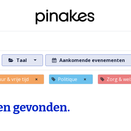
ome
Over de databank
Naar de databank
Taal
Aankomende evenementen
ur & vrije tijd
×
Politique
×
Zorg & wel
n gevonden.