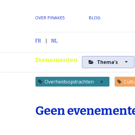
OVER PINAKES
​BLOG
|
H
FR
NL
Evenementen
Thema's
Overheidsopdrachten
×
Cultu
Geen evenemente