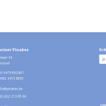
acteer Pinakes
Sch
slaan 34
Brussel
E 0473.692.867
0682 3415 8835
nfo@pinakes.be
32 (0)2 213 85 00
Cop