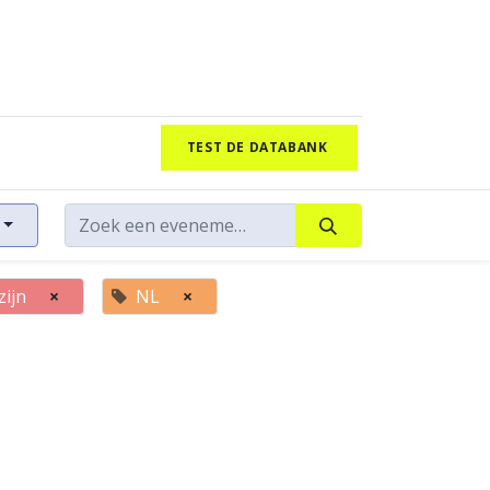
TEST DE DATABANK
zijn
×
NL
×