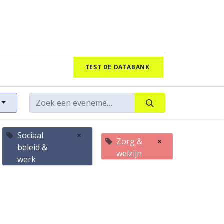
TEST DE DATABANK
Sociaal
×
Zorg &
×
beleid &
welzijn
werk