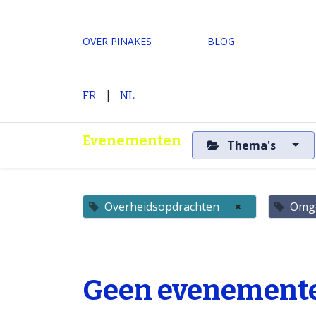
OVER PINAKES
​BLOG
|
H
FR
NL
Evenementen
Thema's
Overheidsopdrachten
×
Omg
Geen evenemente