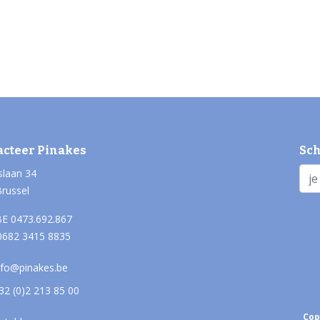
acteer Pinakes
Sch
slaan 34
Brussel
E 0473.692.867
0682 3415 8835
nfo@pinakes.be
32 (0)2 213 85 00
Cop