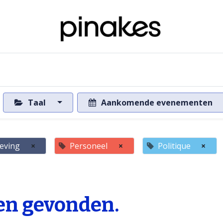
ome
Over de databank
Naar de databank
Taal
Aankomende evenementen
eving
×
Personeel
×
Politique
×
n gevonden.