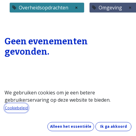
Overheidsopdrachten
×
Omgeving
×
Geen evenementen
gevonden.
We gebruiken cookies om je een betere
gebruikerservaring op deze website te bieden.
Startpagina
Cookiebeleid
Over de databank
Wat kost de databank?
Alleen het essentiële
Ik ga akkoord
Hoe werkt de databank?