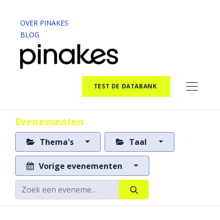
OVER PINAKES
BLOG
TEST DE DATABANK
Evenementen
Thema's
Taal
Vorige evenementen