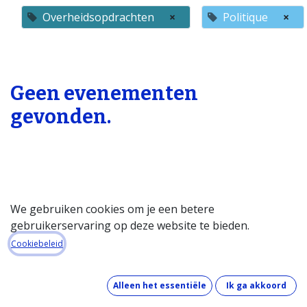
Overheidsopdrachten
×
Politique
×
Geen evenementen
gevonden.
We gebruiken cookies om je een betere
gebruikerservaring op deze website te bieden.
Startpagina
Cookiebeleid
Over de databank
Wat kost de databank?
Alleen het essentiële
Ik ga akkoord
Hoe werkt de databank?