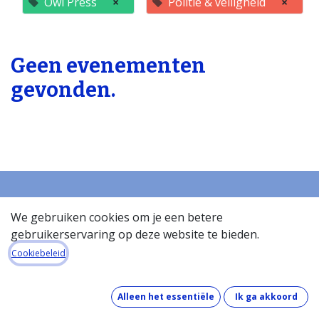
Owl Press
×
Politie & veiligheid
×
Geen evenementen
gevonden.
We gebruiken cookies om je een betere
Startpagina
gebruikerservaring op deze website te bieden.
Over de databank
Cookiebeleid
Wat kost de databank?
Hoe werkt de databank?
Wat zit er in de databank?
Alleen het essentiële
Ik ga akkoord
Hoe houden we onze gegevens up-to-date?