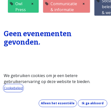
Soci
Owl
×
Communicatie
×
bele
Press
& informatie
& we
Geen evenementen
gevonden.
We gebruiken cookies om je een betere
gebruikerservaring op deze website te bieden.
Startpagina
Cookiebeleid
Over de databank
Wat kost de databank?
Alleen het essentiële
Ik ga akkoord
Hoe werkt de databank?