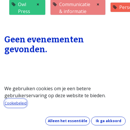
Owl
×
Communicatie
×
Pers
Press
& informatie
Geen evenementen
gevonden.
We gebruiken cookies om je een betere
gebruikerservaring op deze website te bieden.
Startpagina
Cookiebeleid
Over de databank
Wat kost de databank?
Alleen het essentiële
Ik ga akkoord
Hoe werkt de databank?