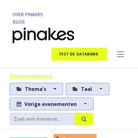
OVER PINAKES
BLOG
TEST DE DATABANK
Evenementen
Thema's
Taal
Vorige evenementen