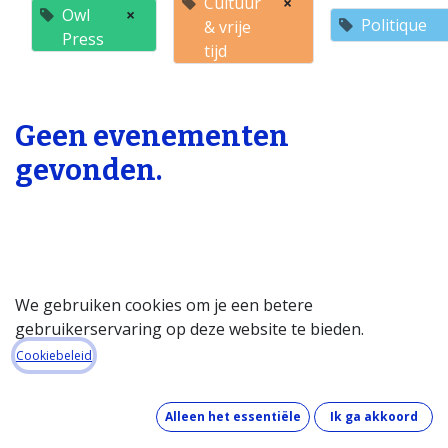
Cultuur
×
Owl
×
Politique
& vrije
Press
tijd
Geen evenementen
gevonden.
We gebruiken cookies om je een betere
gebruikerservaring op deze website te bieden.
Startpagina
Cookiebeleid
Over de databank
Wat kost de databank?
Alleen het essentiële
Ik ga akkoord
Hoe werkt de databank?