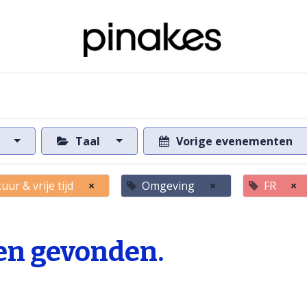
ome
Over de databank
Naar de databank
s
Taal
Vorige evenementen
uur & vrije tijd
×
Omgeving
×
FR
×
n gevonden.