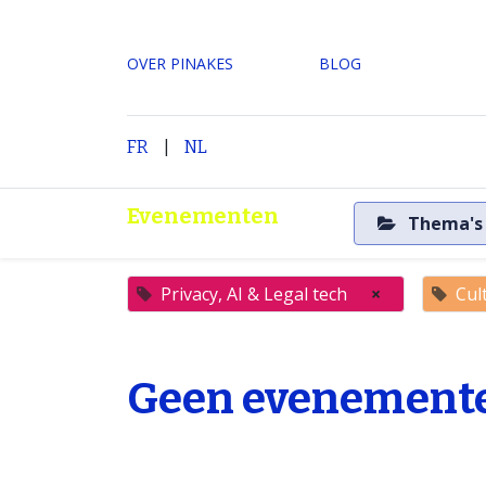
OVER PINAKES
​BLOG
|
H
FR
NL
Evenementen
Thema'
Privacy, AI & Legal tech
×
Cult
Geen evenemente