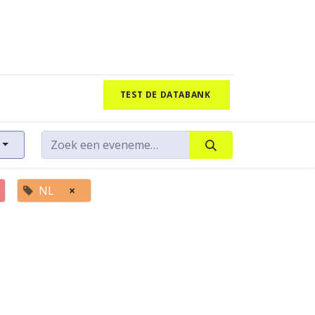
TEST DE DATABANK
NL
×