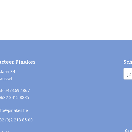
acteer Pinakes
Sch
slaan 34
Brussel
E 0473.692.867
0682 3415 8835
nfo@pinakes.be
32 (0)2 213 85 00
Cop