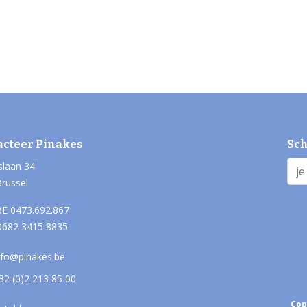
acteer Pinakes
Sch
slaan 34
Brussel
E 0473.692.867
0682 3415 8835
nfo@pinakes.be
32 (0)2 213 85 00
Cop