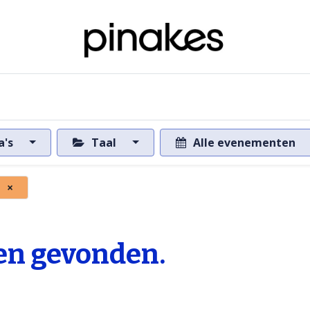
ome
Over de databank
Naar de databank
a's
Taal
Alle evenementen
×
n gevonden.