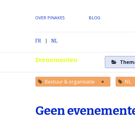
OVER PINAKES
​BLOG
|
H
FR
NL
Evenementen
Them
Bestuur & organisatie
×
NL
Geen evenemente