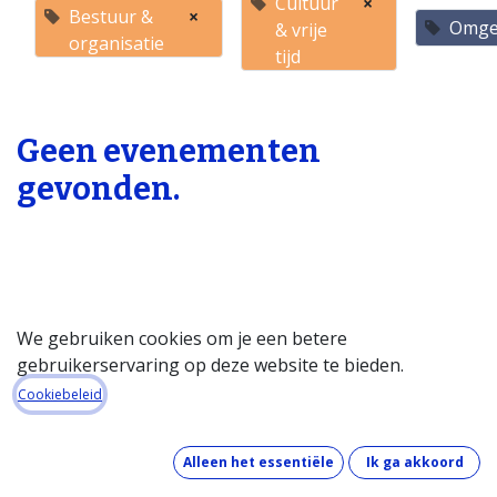
Cultuur
×
Bestuur &
×
Omge
& vrije
organisatie
tijd
Geen evenementen
gevonden.
We gebruiken cookies om je een betere
gebruikerservaring op deze website te bieden.
Startpagina
Cookiebeleid
Over de databank
Wat kost de databank?
Alleen het essentiële
Ik ga akkoord
Hoe werkt de databank?