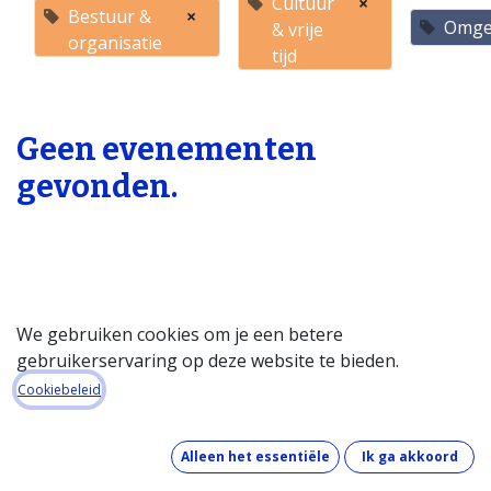
Cultuur
×
Bestuur &
×
Omge
& vrije
organisatie
tijd
Geen evenementen
gevonden.
We gebruiken cookies om je een betere
gebruikerservaring op deze website te bieden.
Startpagina
Cookiebeleid
Over de databank
Wat kost de databank?
Alleen het essentiële
Ik ga akkoord
Hoe werkt de databank?