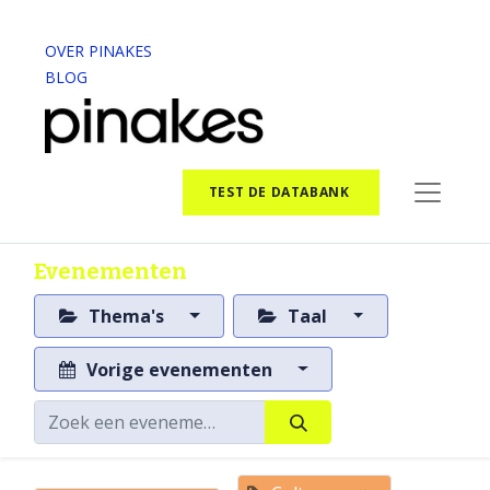
OVER PINAKES
BLOG
TEST DE DATABANK
Evenementen
Thema's
Taal
Vorige evenementen