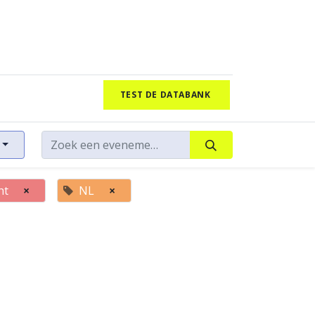
TEST DE DATABANK
ht
×
NL
×