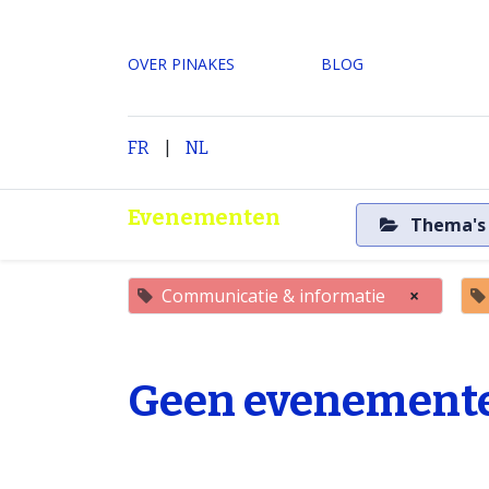
OVER PINAKES
​BLOG
|
H
FR
NL
Evenementen
Thema'
Communicatie & informatie
×
Geen evenemente