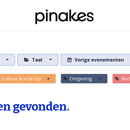
ome
Over de databank
Naar de databank
s
Taal
Vorige evenementen
Cultuur & vrije tijd
×
Omgeving
×
Rec
n gevonden.