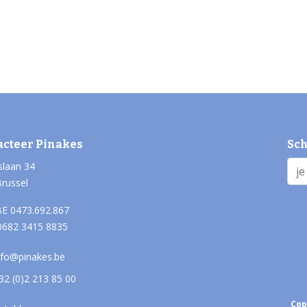
acteer Pinakes
Sch
slaan 34
Brussel
E 0473.692.867
0682 3415 8835
nfo@pinakes.be
32 (0)2 213 85 00
Cop