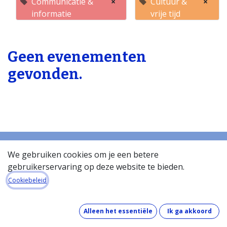
Communicatie &
×
Cultuur &
×
informatie
vrije tijd
Geen evenementen
gevonden.
We gebruiken cookies om je een betere
gebruikerservaring op deze website te bieden.
Startpagina
Over de databank
Cookiebeleid
Wat kost de databank?
Hoe werkt de databank?
Alleen het essentiële
Ik ga akkoord
Wat zit er in de databank?