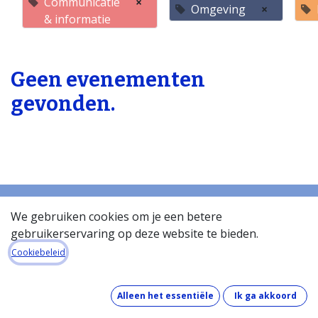
Communicatie
×
Omgeving
×
& informatie
Geen evenementen
gevonden.
We gebruiken cookies om je een betere
gebruikerservaring op deze website te bieden.
Startpagina
Over de databank
Cookiebeleid
Wat kost de databank?
Hoe werkt de databank?
Alleen het essentiële
Ik ga akkoord
Wat zit er in de databank?