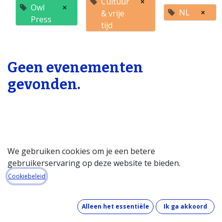
Cultuur
×
Owl
×
NL
×
& vrije
Press
tijd
Geen evenementen
gevonden.
We gebruiken cookies om je een betere
gebruikerservaring op deze website te bieden.
Startpagina
Cookiebeleid
Over de databank
Wat kost de databank?
Alleen het essentiële
Ik ga akkoord
Hoe werkt de databank?