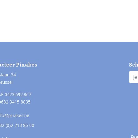
acteer Pinakes
Sch
slaan 34
Brussel
E 0473.692.867
0682 3415 8835
nfo@pinakes.be
32 (0)2 213 85 00
Cop