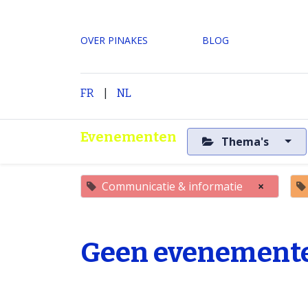
OVER PINAKES
​BLOG
|
H
FR
NL
Evenementen
Thema's
Communicatie & informatie
×
Geen evenemente