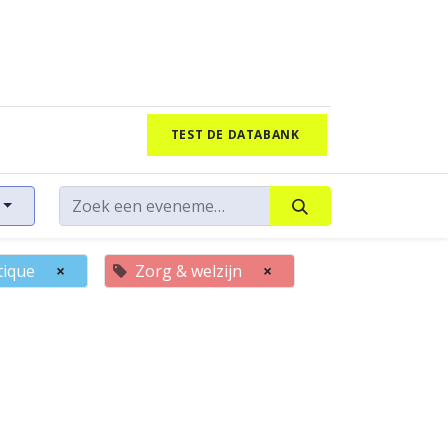
TEST DE DATABANK
tique
×
Zorg & welzijn
×