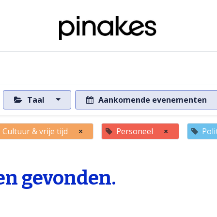
ome
Over de databank
Naar de databank
Taal
Aankomende evenementen
Cultuur & vrije tijd
×
Personeel
×
Poli
n gevonden.